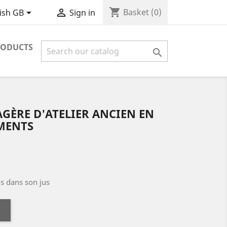
shopping_cart


Basket
(0)
ish GB
Sign in
RODUCTS

AGÈRE D'ATELIER ANCIEN EN
MENTS
is dans son jus