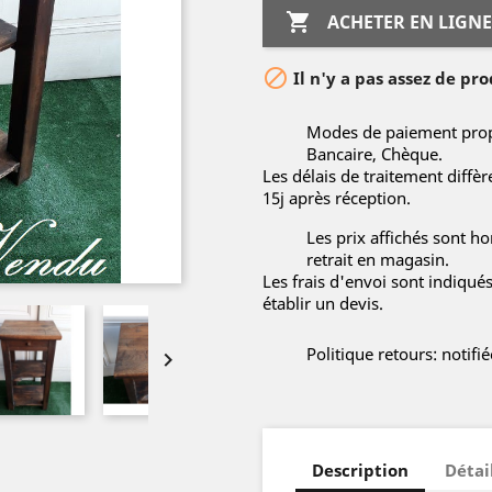

ACHETER EN LIGNE

Il n'y a pas assez de pro
Modes de paiement propo
Bancaire, Chèque.
Les délais de traitement diffè
15j après réception.
Les prix affichés sont hor
retrait en magasin.
Les frais d'envoi sont indiqué
établir un devis.
Politique retours: notif

Description
Détai