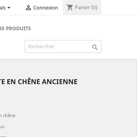
shopping_cart


Panier
(0)
ais
Connexion
X PRODUITS

TE EN CHÊNE ANCIENNE
en chêne
us