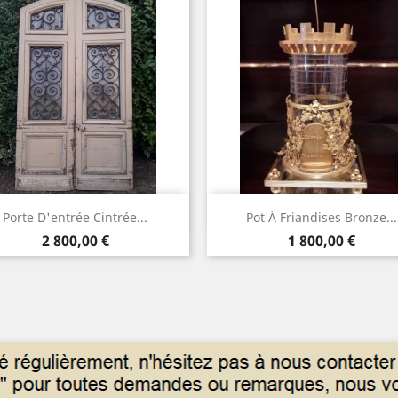
Aperçu rapide
Aperçu rapide


Porte D'entrée Cintrée...
Pot À Friandises Bronze...
Prix
Prix
2 800,00 €
1 800,00 €