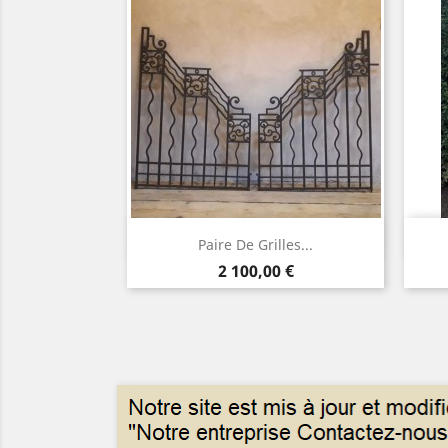
Aperçu rapide

Paire De Grilles...
Prix
2 100,00 €