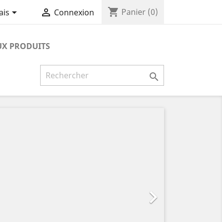
shopping_cart


Panier
(0)
ais
Connexion
X PRODUITS

Suivant
