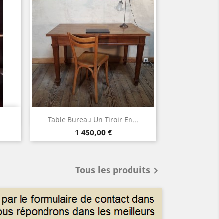
Aperçu rapide

Table Bureau Un Tiroir En...
Prix
1 450,00 €
Tous les produits
