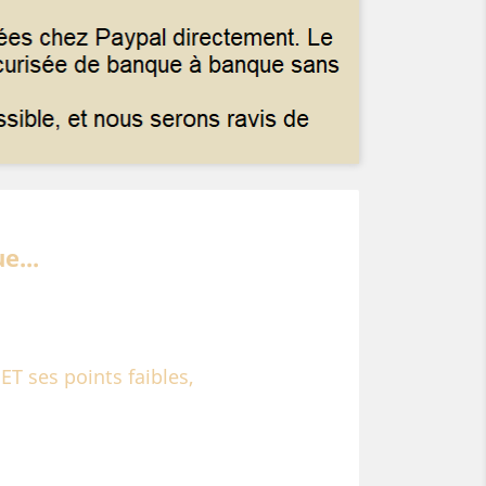
e...
T ses points faibles,