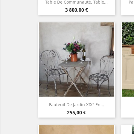
Aperçu rapide

Table De Communauté, Table...
Pa
Prix
3 800,00 €
Aperçu rapide

Fauteuil De Jardin XIX° En...
Prix
255,00 €