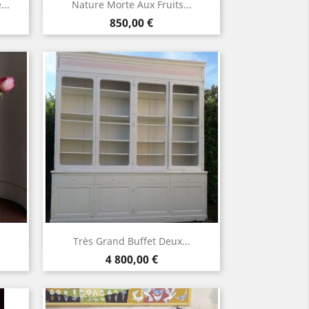
Aperçu rapide

...
Nature Morte Aux Fruits...
Prix
850,00 €
Aperçu rapide

Très Grand Buffet Deux...
Prix
4 800,00 €