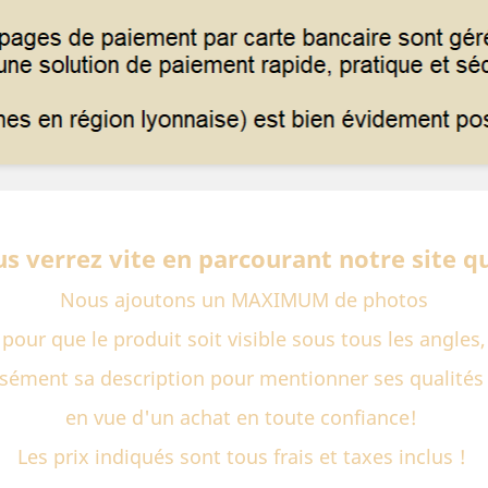
s verrez vite en parcourant notre site qu
Nous ajoutons un MAXIMUM de photos
pour que le produit soit visible sous tous les angles,
isément sa description pour mentionner ses qualités E
en vue d'un achat en toute confiance!
Les prix indiqués sont tous frais et taxes inclus !