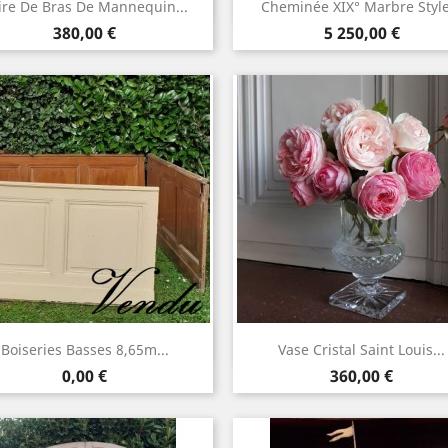
Aperçu rapide
Aperçu rapide


ire De Bras De Mannequin...
Cheminée XIX° Marbre Style
Prix
Prix
380,00 €
5 250,00 €
Aperçu rapide
Aperçu rapide


Boiseries Basses 8,65m...
Vase Cristal Saint Louis...
Prix
Prix
0,00 €
360,00 €