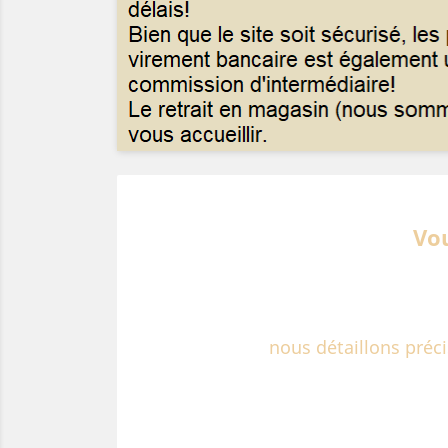
Vou
nous détaillons préc