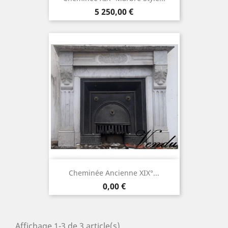
Prix
5 250,00 €
Cheminée Ancienne XIX°...
Prix
0,00 €
Affichage 1-3 de 3 article(s)