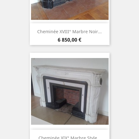
Cheminée XVIII° Marbre Noir...
Prix
6 850,00 €
Cheminée XIX° Marbre Style...