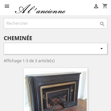
shopping_cart



CHEMINÉE

Affichage 1-3 de 3 article(s)