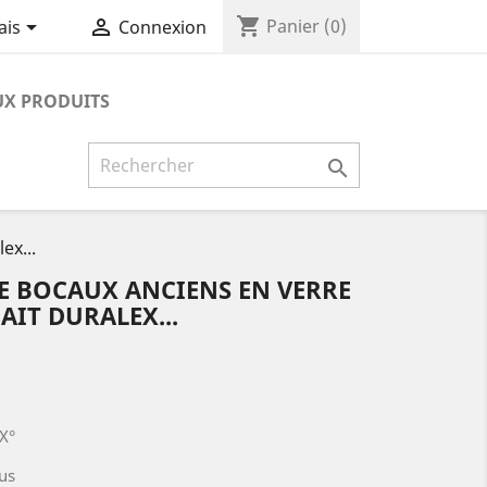
shopping_cart


Panier
(0)
ais
Connexion
X PRODUITS

ex...
E BOCAUX ANCIENS EN VERRE
AIT DURALEX...
X°
us