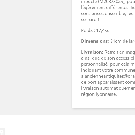
modèle (M20873025), pou
légèrement différentes. S
sont prises ensemble, les
serrure !
Poids : 17,4kg
Dimensions:
81cm de lar
Livraison:
Retrait en maga
ainsi que de son accessib
personnalisé, pour cela m
indiquant votre commune e
alancienneantiquites@oran
de port apparaissent comm
livraison automatiquement
région lyonnaise.
ebook
Instagram