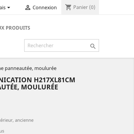
shopping_cart


Panier
(0)
ais
Connexion
X PRODUITS

ne panneautée, moulurée
NICATION H217XL81CM
UTÉE, MOULURÉE
érieur, ancienne
us