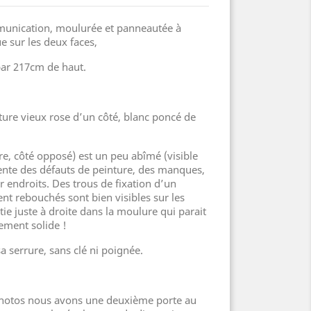
mmunication, moulurée et panneautée à
ue sur les deux faces,
ar 217cm de haut.
ture vieux rose d’un côté, blanc poncé de
re, côté opposé) est un peu abîmé (visible
sente des défauts de peinture, des manques,
r endroits. Des trous de fixation d’un
t rebouchés sont bien visibles sur les
tie juste à droite dans la moulure qui parait
ement solide !
a serrure, sans clé ni poignée.
 photos nous avons une deuxième porte au