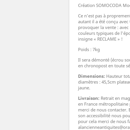
Création SOMOCODA Modè
Ce n’est pas à proprement
autant il a été conçu avec 
provoquer la vente : avec
couleurs typiques de l’ép
insigne « RECLAME » !
Poids : 7kg
Il sera démonté (écrou so
en chronopost en toute sé
Dimensions:
Hauteur tota
diamètres : 45,5cm platea
jaune.
Livraison:
Retrait en mag
en France métropolitaine 
merci de nous contacter. E
son accessibilité nous po
pour cela merci de nous f
alancienneantiquites@oran