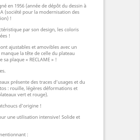
gné en 1956 (année de dépôt du dessin à
A (société pour la modernisation des
ion) !
téristique par son design, les coloris
rées !
sont ajustables et amovibles avec un
l manque la tête de celle du plateau
de sa plaque « RECLAME » !
es.
teaux présente des traces d’usages et du
tos : rouille, légères déformations et
lateaux vert et rouge).
utchoucs d’origine !
r une utilisation intensive! Solide et
 mentionnant :