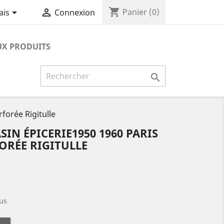
shopping_cart


Panier
(0)
ais
Connexion
X PRODUITS

forée Rigitulle
IN ÉPICERIE1950 1960 PARIS
ORÉE RIGITULLE
us