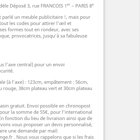
er
e
le Déposé 3, rue FRANCOIS 1
– PARIS 8
 parlé un meuble publicitaire !, mais pour
tout les codes pour attirer l’œil et
 ses formes tout en rondeur, avec ses
oque, provocatrices, jusqu’à sa fabuleuse
us l’axe central) pour un envoi
curité.
le (à l’axe) : 123cm, empâtement : 56cm,
u rouge, 38cm plateau vert et 30cm plateau
asin gratuit. Envoi possible en chronopost
pour la somme de 55€, pour l'international
n fonction du lieu de livraison ainsi que de
uvons vous proposer un devis personnalisé,
aire une demande par mail:
ge.fr . Nous vous rappelons que si les frais