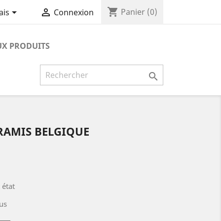
shopping_cart


Panier
(0)
ais
Connexion
X PRODUITS

RAMIS BELGIQUE
 état
us