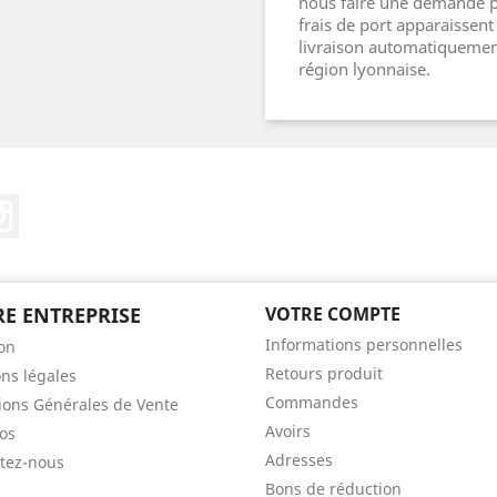
nous faire une demande pa
frais de port apparaissen
livraison automatiquement
région lyonnaise.
ebook
Instagram
E ENTREPRISE
VOTRE COMPTE
Informations personnelles
son
Retours produit
ns légales
Commandes
ions Générales de Vente
Avoirs
os
Adresses
tez-nous
Bons de réduction