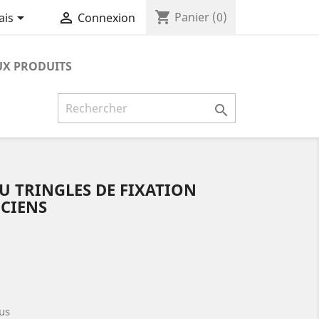
shopping_cart


Panier
(0)
ais
Connexion
X PRODUITS

OU TRINGLES DE FIXATION
NCIENS
us