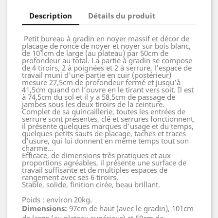
Description
Détails du produit
Petit bureau à gradin en noyer massif et décor de
placage de ronce de noyer et noyer sur bois blanc,
de 101cm de large (au plateau) par 50cm de
profondeur au total. La partie à gradin se compose
de 4 tiroirs, 2 à poignées et 2 à serrure, l’espace de
travail muni d’une partie en cuir (postérieur)
mesure 27,5cm de profondeur fermé et jusqu’à
41,5cm quand on l’ouvre en le tirant vers soit. Il est
à 74,5cm du sol et il y a 58,5cm de passage de
jambes sous les deux tiroirs de la ceinture.
Complet de sa quincaillerie, toutes les entrées de
serrure sont présentes, clé et serrures fonctionnent,
il présente quelques marques d’usage et du temps,
quelques petits sauts de placage, taches et traces
d’usure, qui lui donnent en même temps tout son
charme…
Efficace, de dimensions très pratiques et aux
proportions agréables, il présente une surface de
travail suffisante et de multiples espaces de
rangement avec ses 6 tiroirs.
Stable, solide, finition cirée, beau brillant.
Poids : environ 20kg.
Dimensions:
97cm de haut (avec le gradin), 101cm