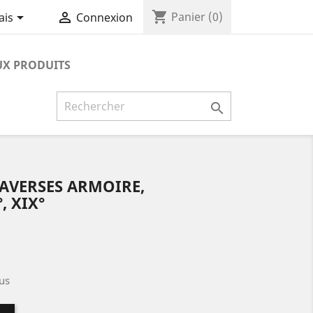
shopping_cart


Panier
(0)
ais
Connexion
X PRODUITS

AVERSES ARMOIRE,
, XIX°
us