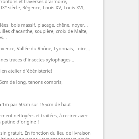
frontons et traverses d’armoire,
XIX° siècle, Régence, Louis XV, Louis XVI,
lées, bois massif, placage, chêne, noyer...
illes d’acanthe, soupière, croix de Malte,
des…
ovence, Vallée du Rhône, Lyonnais, Loire...
nnes traces d’insectes xylophages...
en atelier d'ébénisterie!
5cm de long, tenons compris,
g
n 1m par 50cm sur 155cm de haut
ment nettoyées et traitées, à recirer avec
 patine d’origine !
sin gratuit. En fonction du lieu de livraison