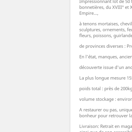
Impressionnant lot de 50 
bonnetières, du XVIII° et 
Empire…,
à tenons mortaises, chevil
sculptures, ornements, feu
fleurs, poissons, guirlan
de provinces diverses : Pr
En l’état, manques, ancie
découverte issue d'un anci
La plus longue mesure 15
poids total : près de 200k
volume stockage : enviro
A restaurer ou pas, unique
bonheur pour retrouver la
Livraison: Retrait en maga