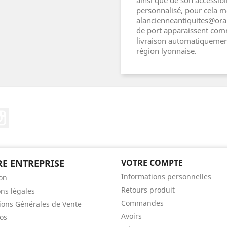
ainsi que de son accessib
personnalisé, pour cela m
alancienneantiquites@oran
de port apparaissent comm
livraison automatiquement
région lyonnaise.
ebook
Instagram
E ENTREPRISE
VOTRE COMPTE
Informations personnelles
son
Retours produit
ns légales
Commandes
ions Générales de Vente
Avoirs
os