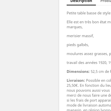
Description
Produ
Petite table basse de style
Elle est en très bon état 
marques,
merisier massif,
pieds galbés,
moulures assez grasses, p
travail des années 1920, 
Dimensions:
52,5 cm de 
Livraison:
Possible en co
25,50€. En fonction du lieu
nous pouvons aussi vous 
merci de nous faire une 
si les frais de port appar
mode de livraison automat
magasin, en région lyonna