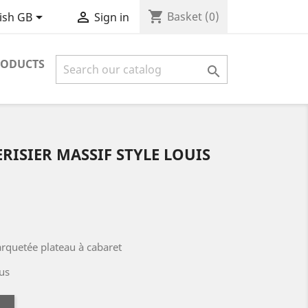
shopping_cart


Basket
(0)
ish GB
Sign in
RODUCTS

RISIER MASSIF STYLE LOUIS
rquetée plateau à cabaret
us