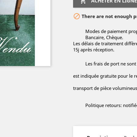

ACHETER EN LIGNE

There are not enough pr
Modes de paiement propo
Bancaire, Chèque.
Les délais de traitement diffè
15j après réception.
Les frais de port ne sont
est indiquée gratuite pour le r
transport de pièce volumineuse
Politique retours: notif