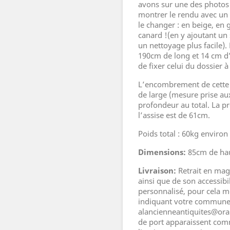
avons sur une des photos
montrer le rendu avec un t
le changer : en beige, en 
canard !(en y ajoutant un
un nettoyage plus facile)
190cm de long et 14 cm d
de fixer celui du dossier à
L’encombrement de cette 
de large (mesure prise au
profondeur au total. La pr
l’assise est de 61cm.
Poids total : 60kg environ
Dimensions:
85cm de hau
Livraison:
Retrait en maga
ainsi que de son accessib
personnalisé, pour cela m
indiquant votre commune e
alancienneantiquites@oran
de port apparaissent comm