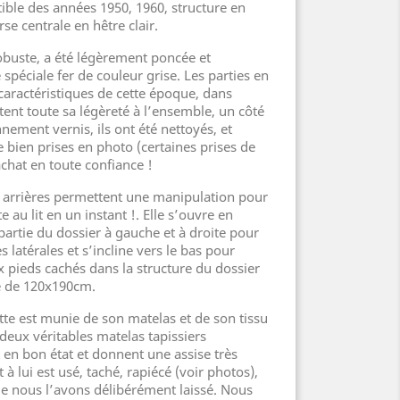
ble des années 1950, 1960, structure en
se centrale en hêtre clair.
robuste, a été légèrement poncée et
spéciale fer de couleur grise. Les parties en
 caractéristiques de cette époque, dans
tent toute sa légèreté à l’ensemble, un côté
nnement vernis, ils ont été nettoyés, et
 bien prises en photo (certaines prises de
achat en toute confiance !
ds arrières permettent une manipulation pour
 au lit en un instant !. Elle s’ouvre en
artie du dossier à gauche et à droite pour
 latérales et s’incline vers le bas pour
x pieds cachés dans la structure du dossier
ge de 120x190cm.
te est munie de son matelas et de son tissu
 deux véritables matelas tapissiers
 en bon état et donnent une assise très
 à lui est usé, taché, rapiécé (voir photos),
e nous l’avons délibérément laissé. Nous