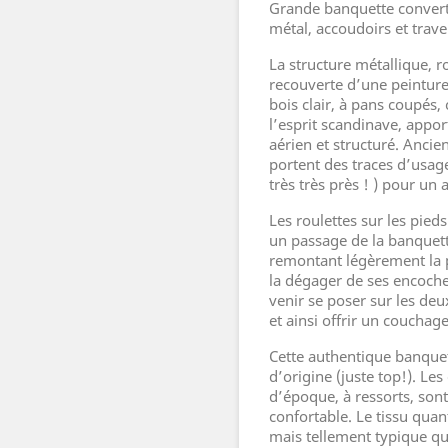
Grande banquette converti
métal, accoudoirs et traver
La structure métallique, 
recouverte d’une peinture 
bois clair, à pans coupés,
l’esprit scandinave, appor
aérien et structuré. Ancie
portent des traces d’usage
très très près ! ) pour un 
Les roulettes sur les pie
un passage de la banquette
remontant légèrement la p
la dégager de ses encoches
venir se poser sur les deu
et ainsi offrir un coucha
Cette authentique banquet
d’origine (juste top!). Les
d’époque, à ressorts, sont
confortable. Le tissu quant
mais tellement typique qu