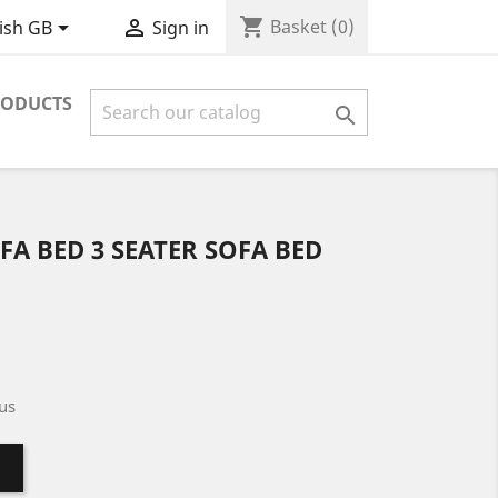
shopping_cart


Basket
(0)
ish GB
Sign in
RODUCTS

A BED 3 SEATER SOFA BED
us