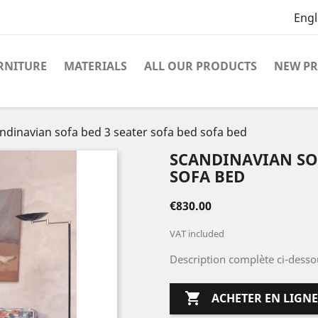
Engl
RNITURE
MATERIALS
ALL OUR PRODUCTS
NEW P
ndinavian sofa bed 3 seater sofa bed sofa bed
SCANDINAVIAN SOF
SOFA BED
€830.00
VAT included
Description complète ci-desso

ACHETER EN LIGNE