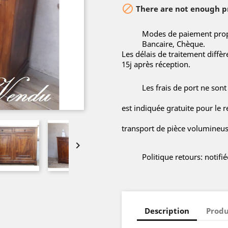

There are not enough pr
Modes de paiement propo
Bancaire, Chèque.
Les délais de traitement diffè
15j après réception.
Les frais de port ne sont
est indiquée gratuite pour le r
transport de pièce volumineuse

Politique retours: notif
Description
Produ