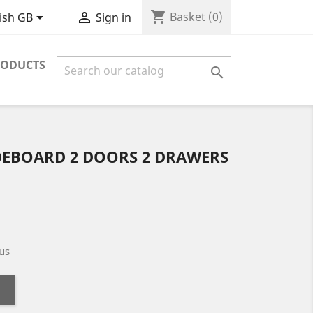
shopping_cart


Basket
(0)
ish GB
Sign in
RODUCTS

DEBOARD 2 DOORS 2 DRAWERS
us