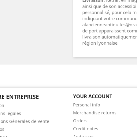
Livraison:
Retrait en maga
ainsi que de son accessib
personnalisé, pour cela m
indiquant votre commune e
alancienneantiquites@oran
de port apparaissent comm
livraison automatiquement
région lyonnaise.
E ENTREPRISE
YOUR ACCOUNT
Personal info
son
Merchandise returns
ns légales
Orders
ions Générales de Vente
Credit notes
os
Addresses