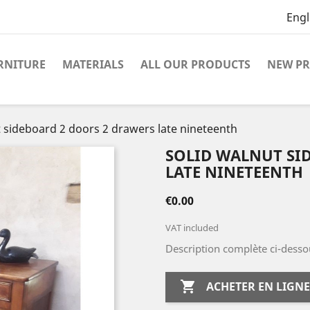
Engl
RNITURE
MATERIALS
ALL OUR PRODUCTS
NEW P
t sideboard 2 doors 2 drawers late nineteenth
SOLID WALNUT SI
LATE NINETEENTH
€0.00
VAT included
Description complète ci-desso

ACHETER EN LIGNE