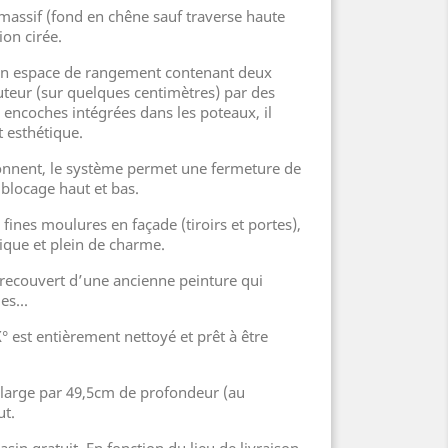
massif (fond en chêne sauf traverse haute
tion cirée.
son espace de rangement contenant deux
uteur (sur quelques centimètres) par des
 encoches intégrées dans les poteaux, il
t esthétique.
tionnent, le système permet une fermeture de
 blocage haut et bas.
ines moulures en façade (tiroirs et portes),
ique et plein de charme.
 recouvert d’une ancienne peinture qui
es...
° est entièrement nettoyé et prêt à être
large par 49,5cm de profondeur (au
ut.